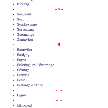
Fribourg
– G –
Gélucourt
Goin
Gondrexange
Gosselming
Guermange
Guntzviller
– H –
Hartzviller
Hattigny
Hayes
Hellering-lès-Fénétrange
Hérange
Hertzing
Hesse
Hettange-Grande
– I –
Ibigny
– J –
Jallaucourt