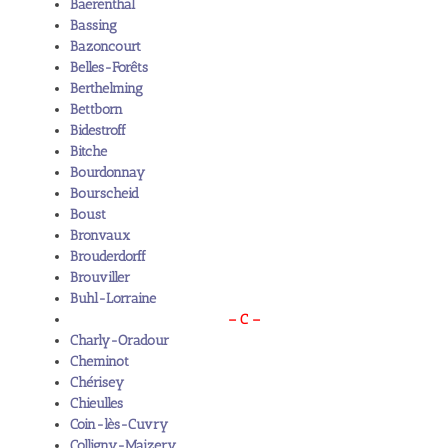
Baerenthal
Bassing
Bazoncourt
Belles-Forêts
Berthelming
Bettborn
Bidestroff
Bitche
Bourdonnay
Bourscheid
Boust
Bronvaux
Brouderdorff
Brouviller
Buhl-Lorraine
– C –
Charly-Oradour
Cheminot
Chérisey
Chieulles
Coin-lès-Cuvry
Colligny-Maizery