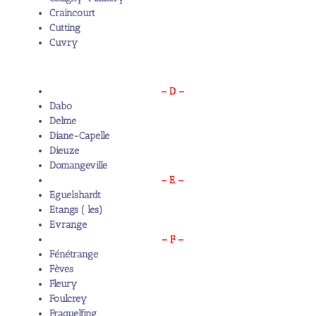
Craincourt
Cutting
Cuvry
– D –
Dabo
Delme
Diane-Capelle
Dieuze
Domangeville
– E –
Eguelshardt
Etangs ( les)
Evrange
– F –
Fénétrange
Fèves
Fleury
Foulcrey
Fraquelfing