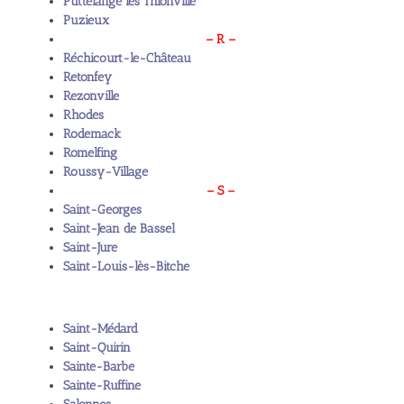
Puttelange lès Thionville
Puzieux
– R –
Réchicourt-le-Château
Retonfey
Rezonville
Rhodes
Rodemack
Romelfing
Roussy-Village
– S –
Saint-Georges
Saint-Jean de Bassel
Saint-Jure
Saint-Louis-lès-Bitche
Saint-Médard
Saint-Quirin
Sainte-Barbe
Sainte-Ruffine