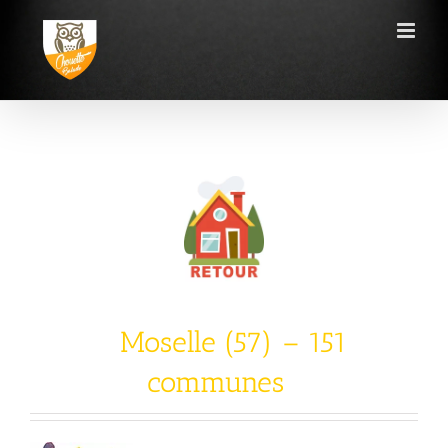
Passer
au
contenu
Moselle (57) – 151
communes