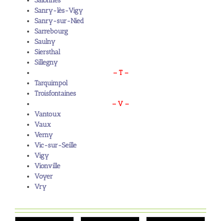
Salonnes
Sanry-lès-Vigy
Sanry-sur-Nied
Sarrebourg
Saulny
Siersthal
Sillegny
– T –
Tarquimpol
Troisfontaines
– V –
Vantoux
Vaux
Verny
Vic-sur-Seille
Vigy
Vionville
Voyer
Vry