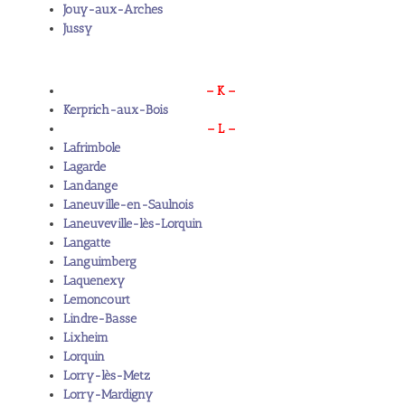
Jouy-aux-Arches
Jussy
– K –
Kerprich-aux-Bois
– L –
Lafrimbole
Lagarde
Landange
Laneuville-en-Saulnois
Laneuveville-lès-Lorquin
Langatte
Languimberg
Laquenexy
Lemoncourt
Lindre-Basse
Lixheim
Lorquin
Lorry-lès-Metz
Lorry-Mardigny