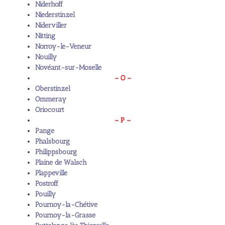
Niderhoff
Niederstinzel
Niderviller
Nitting
Norroy-le-Veneur
Nouilly
Novéant-sur-Moselle
– O –
Oberstinzel
Ommeray
Oriocourt
– P –
Pange
Phalsbourg
Philippsbourg
Plaine de Walsch
Plappeville
Postroff
Pouilly
Pournoy-la-Chétive
Pournoy-la-Grasse