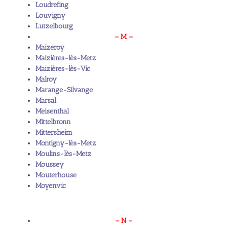
Loudrefing
Louvigny
Lutzelbourg
– M –
Maizeroy
Maizières-lès-Metz
Maizières-lès-Vic
Malroy
Marange-Silvange
Marsal
Meisenthal
Mittelbronn
Mittersheim
Montigny-lès-Metz
Moulins-lès-Metz
Moussey
Mouterhouse
Moyenvic
– N –