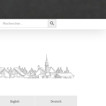
Search Button
Search
for:
English
Deutsch