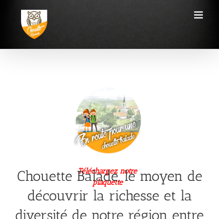
Passer
au
contenu
Téléchargez notre
Chouette Balade, le moyen de
plaquette
découvrir la richesse et la
diversité de notre région entre