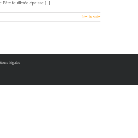
âte feuilletée épaisse [...]
Lire la suite
ions légales