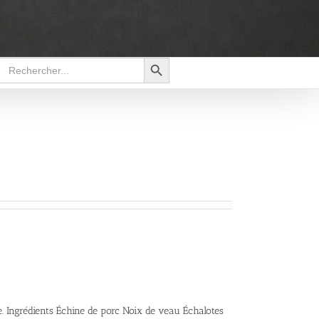
Search Button
Search
for:
e. Ingrédients Échine de porc Noix de veau Échalotes