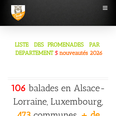
Passer
au
contenu
LISTE DES PROMENADES PAR
DEPARTEMENT
5
nouveautés 2026
aaaaa
106
balades en Alsace-
Lorraine, Luxembourg,
473
communes,
+ de