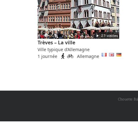
Trèves – La ville
Ville typique d’Allemagne
1 journée
Allemagne
Chouette Ba