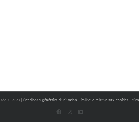
lade © 2023 |
Conditions générales d’utilisation
|
Politique relative aux cookies
|
Ment
Facebook
Instagram
LinkedIn