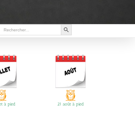
Search Button
Search
for:
let à pied
21 août à pied