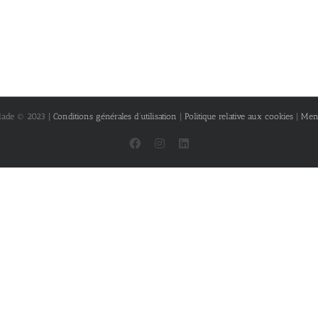
lade © 2023 |
Conditions générales d’utilisation
|
Politique relative aux cookies
|
Ment
Facebook
Instagram
LinkedIn