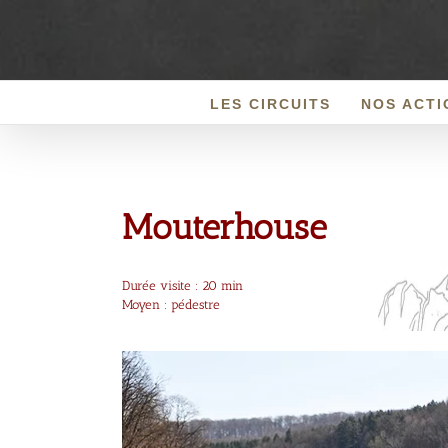
Passer
au
contenu
LES CIRCUITS
NOS ACTI
Mouterhouse
Durée visite : 20 min
Moyen :
pédestre