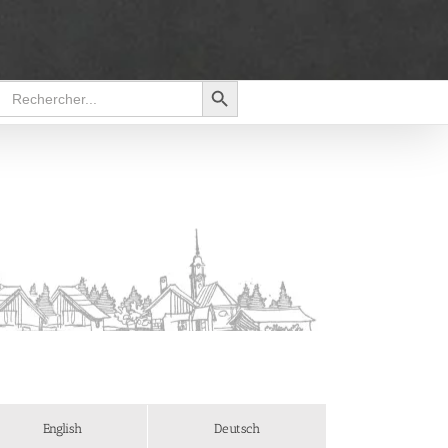
Search Button
Search
for:
English
Deutsch