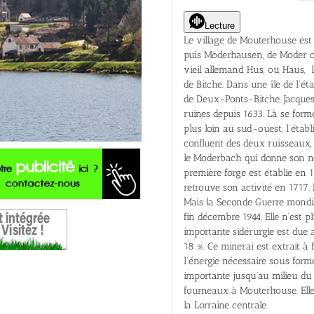
Lecture
Le village de Mouterhouse es
puis Moderhausen, de Moder ou
vieil allemand Hus, ou Haus, l
de Bitche. Dans une île de l’ét
de Deux-Ponts-Bitche, Jacques,
ruines depuis 1633. Là se forme
plus loin au sud-ouest, l’établ
confluent des deux ruisseaux, 
le Moderbach qui donne son n
première forge est établie en 1
retrouve son activité en 1717. 
Mais la Seconde Guerre mondial
fin décembre 1944. Elle n’est p
importante sidérurgie est due 
18 %. Ce minerai est extrait à 
l’énergie nécessaire sous forme
importante jusqu’au milieu du 
fourneaux à Mouterhouse. Elle 
la Lorraine centrale.