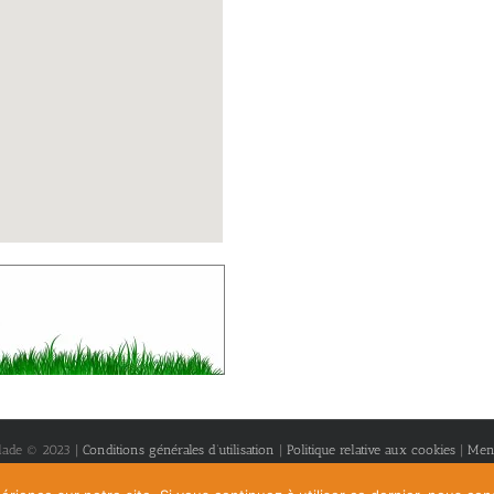
lade © 2023 |
Conditions générales d’utilisation
|
Politique relative aux cookies
|
Ment
Facebook
Instagram
LinkedIn