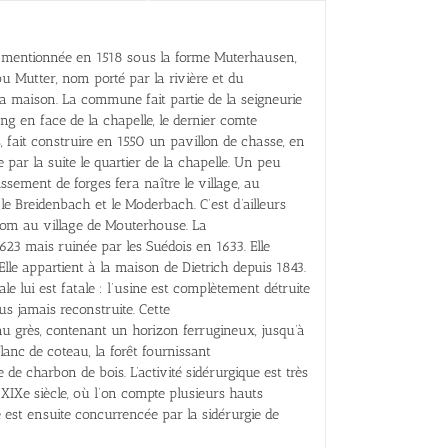
t mentionnée en 1518 sous la forme Muterhausen,
 Mutter, nom porté par la rivière et du
a maison. La commune fait partie de la seigneurie
ang en face de la chapelle, le dernier comte
 fait construire en 1550 un pavillon de chasse, en
 par la suite le quartier de la chapelle. Un peu
issement de forges fera naître le village, au
le Breidenbach et le Moderbach. C’est d’ailleurs
om au village de Mouterhouse. La
623 mais ruinée par les Suédois en 1633. Elle
Elle appartient à la maison de Dietrich depuis 1843.
e lui est fatale : l’usine est complètement détruite
lus jamais reconstruite. Cette
au grès, contenant un horizon ferrugineux, jusqu’à
flanc de coteau, la forêt fournissant
 de charbon de bois. L’activité sidérurgique est très
XIXe siècle, où l’on compte plusieurs hauts
est ensuite concurrencée par la sidérurgie de