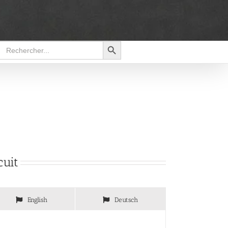
Search Button
Search
for:
cuit
English
Deutsch