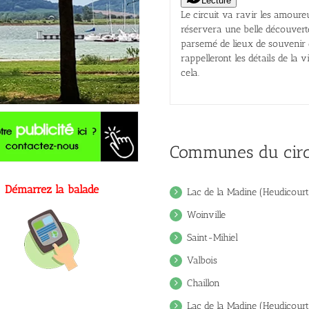
Lecture
Le circuit va ravir les amour
réservera une belle découverte 
parsemé de lieux de souvenir
rappelleront les détails de la 
cela.
Communes du circ
Démarrez la balade
Lac de la Madine (Heudicour
Woinville
Saint-Mihiel
Valbois
Chaillon
Lac de la Madine (Heudicour