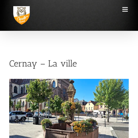
Passer
au
contenu
Cernay – La ville