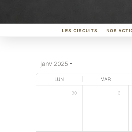
Passer
au
contenu
LES CIRCUITS
NOS ACTI
LUN
MAR
30
31