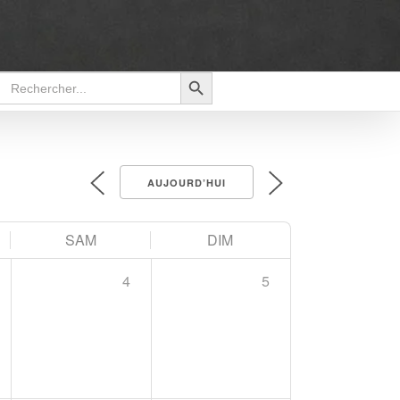
Search Button
Search
for:
AUJOURD’HUI
SAM
DIM
4
5