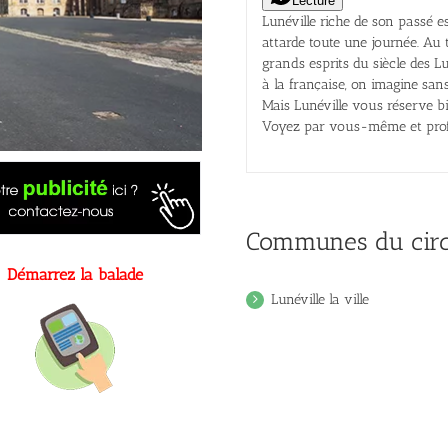
Lecture
Lunéville riche de son passé es
attarde toute une journée. Au 
grands esprits du siècle des L
à la française, on imagine sans
Mais Lunéville vous réserve bi
Voyez par vous-même et profit
Communes du circ
Démarrez la balade
Lunéville la ville