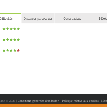
Difficultés
Distances parcourues
Observations
Mété
lade © 2023 |
Conditions générales d’utilisation
|
Politique relative aux cookies
|
Ment