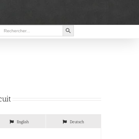
Search Button
Search
for:
cuit
English
Deutsch