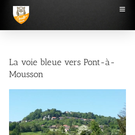
Passer
au
contenu
La voie bleue vers Pont-à-
Mousson