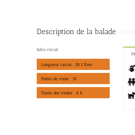
Description de la balade
Infos circuit
Di
Longueur circuit : 58,3 Kms
Points de visite : 35
Durée des visites : 8 h