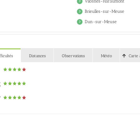
Vilosnes-Haraumont
Brieulles-sur-Meuse
Dun-sur-Meuse
fficultés
Distances
Observations
Météo
Carte 