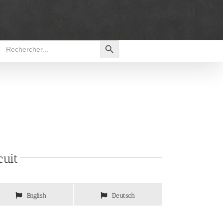
Search Button
Search
for:
cuit
English
Deutsch