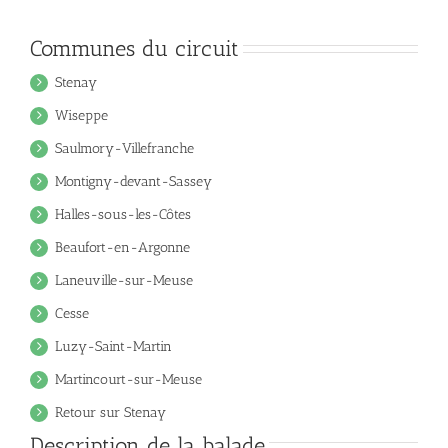
Communes du circuit
Stenay
Wiseppe
Saulmory-Villefranche
Montigny-devant-Sassey
Halles-sous-les-Côtes
Beaufort-en-Argonne
Laneuville-sur-Meuse
Cesse
Luzy-Saint-Martin
Martincourt-sur-Meuse
Retour sur Stenay
Description de la balade