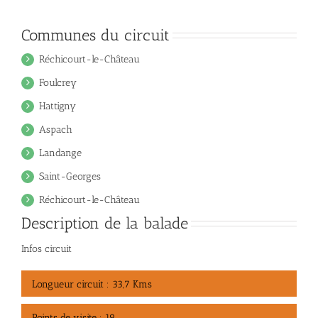
Communes du circuit
Réchicourt-le-Château
Foulcrey
Hattigny
Aspach
Landange
Saint-Georges
Réchicourt-le-Château
Description de la balade
Infos circuit
Longueur circuit : 33,7 Kms
Points de visite : 19