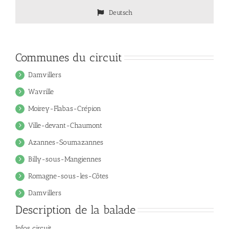
Deutsch
Communes du circuit
Damvillers
Wavrille
Moirey-Flabas-Crépion
Ville-devant-Chaumont
Azannes-Soumazannes
Billy-sous-Mangiennes
Romagne-sous-les-Côtes
Damvillers
Description de la balade
Infos circuit