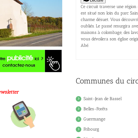
Lecture
Ce circuit traverse une région 
est situé non loin du parc Sai
charme désuet. Vous découvrir
oubliés. Le passé resurgira av
maisons à colombage, des lavo
vous dévoilera son église orig
Abé.
Communes du circ
wsletter
Saint-Jean de Bassel
Belles-Forêts
Guermange
Fribourg