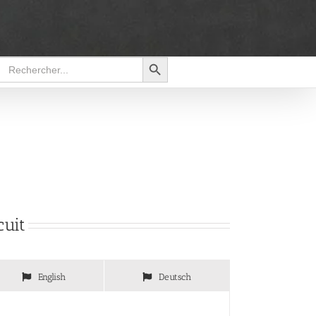
Search Button
Search
for:
cuit
English
Deutsch