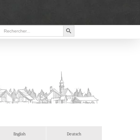
Search Button
Search
for:
English
Deutsch