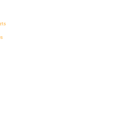
rts
es