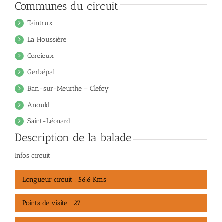
Communes du circuit
Taintrux
La Houssière
Corcieux
Gerbépal
Ban-sur-Meurthe – Clefcy
Anould
Saint-Léonard
Description de la balade
Infos circuit
Longueur circuit : 56,6 Kms
Points de visite : 27