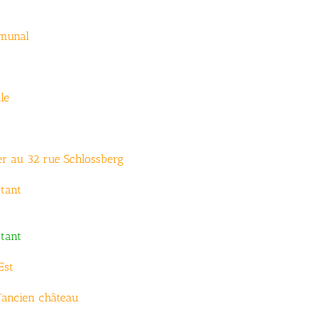
mmunal
le
er au 32 rue Schlossberg
stant
stant
Est
'ancien château