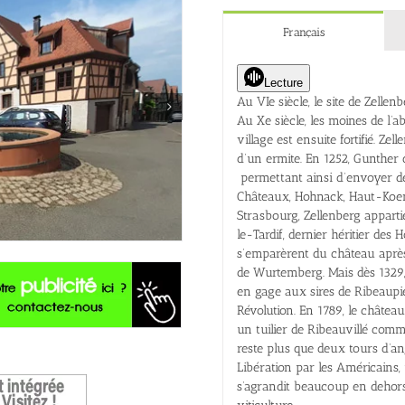
Français
Lecture
Au VIe siècle, le site de Zelle
Au Xe siècle, les moines de l’
village est ensuite fortifié. Ze
d’un ermite. En 1252, Gunther d
permettant ainsi d’envoyer de
Châteaux, Hohnack, Haut-Koen
Strasbourg, Zellenberg appart
le-Tardif, dernier héritier des 
s’emparèrent du château après
de Wurtemberg.
Mais dès 1329
en gage aux sires de Ribeaupier
Révolution. En 1789, le châtea
un tuilier de Ribeauvillé comme
reste plus que deux tours d’an
Libération par les Américains,
s’agrandit beaucoup en dehors d