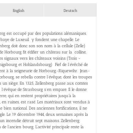
English
Deutsch
nberg est occupé par des populations alémaniques.
abbaye de Luxeuil y fondent une chapelle. Le
llenberg doit donc son son nom à la cellule (Zelle)
e Horbourg fit édifier un château sur la colline,
s signaux vers les châteaux voisins (Trois -
igsbourg et Hohlandsbourg) Fief de l’évêché de
ient à la seigneurie de Horbourg-Riquewihr. Jean-
Horbourg, se rebella contre l’évêque, dont les troupes
 un siège. En 1325, Zellenberg passe aux comtes
, l’évêque de Strasbourg s’en empare. Il le donne
re, qui en restent propriétaires jusqu’à la
u, en ruines, est rasé. Les matériaux sont vendus à
 bien national. Des anciennes fortifications, il ne
gle. Le 19 décembre 1944, deux semaines après la
 un incendie détruit sept maisons. Zellenberg
e l’ancien bourg. L’activité principale reste la