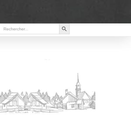
Search Button
Search
for: