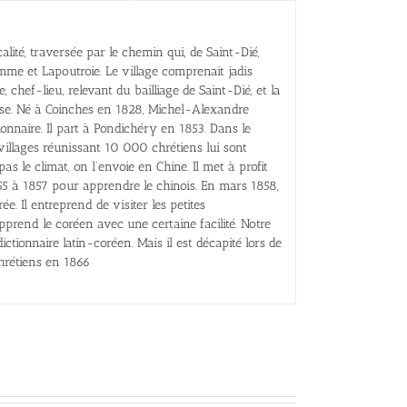
calité, traversée par le chemin qui, de Saint-Dié,
me et Lapoutroie. Le village comprenait jadis
, chef-lieu, relevant du bailliage de Saint-Dié, et la
ise. Né à Coinches en 1828, Michel-Alexandre
ionnaire. Il part à Pondichéry en 1853. Dans le
illages réunissant 10 000 chrétiens lui sont
as le climat, on l’envoie en Chine. Il met à profit
5 à 1857 pour apprendre le chinois. En mars 1858,
e. Il entreprend de visiter les petites
prend le coréen avec une certaine facilité. Notre
tionnaire latin-coréen. Mais il est décapité lors de
hrétiens en 1866