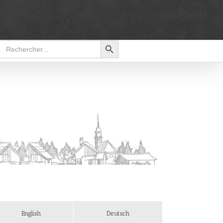
Search Button
Search
for:
English
Deutsch