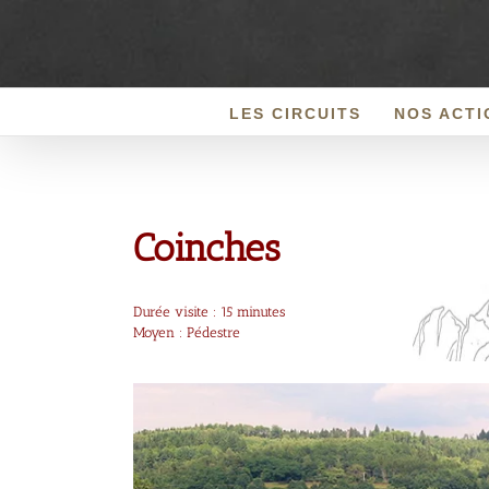
Passer
au
contenu
LES CIRCUITS
NOS ACTI
Coinches
Durée visite : 15 minutes
Moyen : Pédestre