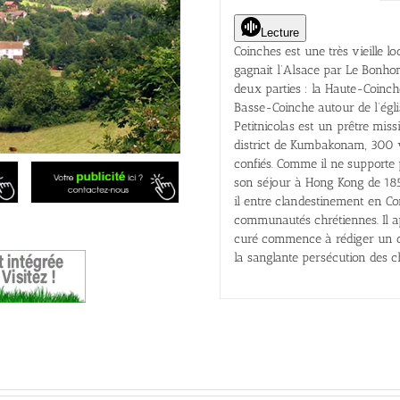
Lecture
Coinches est une très vieille lo
gagnait l’Alsace par Le Bonhom
deux parties : la Haute-Coinche
Basse-Coinche autour de l’égl
Petitnicolas est un prêtre miss
district de Kumbakonam, 300 v
confiés. Comme il ne supporte p
son séjour à Hong Kong de 185
il entre clandestinement en Coré
communautés chrétiennes. Il ap
curé commence à rédiger un dic
la sanglante persécution des c