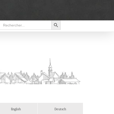
Search Button
Search
for:
English
Deutsch