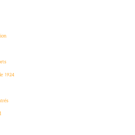
tion
rts
le 1924
trés
d