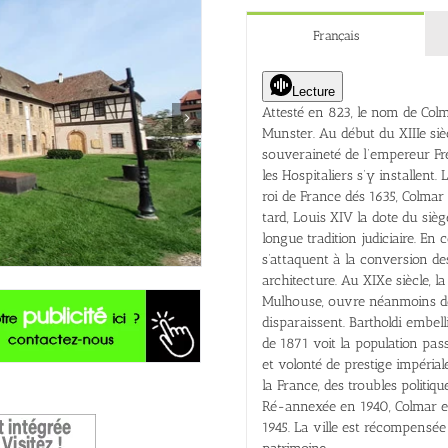
Français
Lecture
Attesté en 823, le nom de Colm
Munster. Au début du XIIIe sièc
souveraineté de l’empereur Fr
les Hospitaliers s’y installent.
roi de France dés 1635, Colma
tard, Louis XIV la dote du siè
longue tradition judiciaire. En
s’attaquent à la conversion de
architecture. Au XIXe siècle, l
Mulhouse, ouvre néanmoins de
disparaissent. Bartholdi embel
de 1871 voit la population pa
et volonté de prestige impérial
la France, des troubles politi
Ré-annexée en 1940, Colmar est 
1945. La ville est récompensée