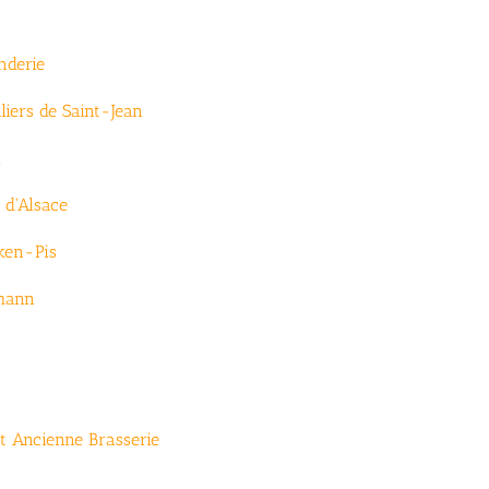
nderie
iers de Saint-Jean
l
 d'Alsace
ken-Pis
lmann
t Ancienne Brasserie