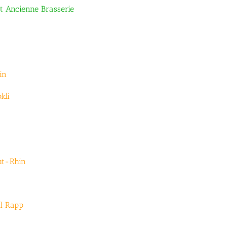
t Ancienne Brasserie
in
ldi
ut-Rhin
l Rapp