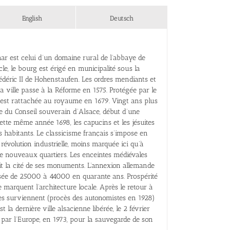
English
Deutsch
ar est celui d’un domaine rural de l’abbaye de
le, le bourg est érigé en municipalité sous la
édéric II de Hohenstaufen. Les ordres mendiants et
 La ville passe à la Réforme en 1575. Protégée par le
r est rattachée au royaume en 1679. Vingt ans plus
ge du Conseil souverain d’Alsace, début d’une
 cette même année 1698, les capucins et les jésuites
s habitants. Le classicisme français s’impose en
a révolution industrielle, moins marquée ici qu’à
 nouveaux quartiers. Les enceintes médiévales
lit la cité de ses monuments. L’annexion allemande
ssée de 25000 à 44000 en quarante ans. Prospérité
e marquent l’architecture locale. Après le retour à
ques surviennent (procès des autonomistes en 1928)
la dernière ville alsacienne libérée, le 2 février
 par l’Europe, en 1973, pour la sauvegarde de son