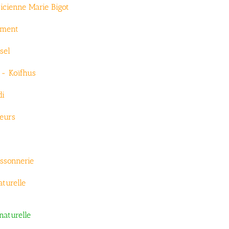
icienne Marie Bigot
ement
sel
 - Koïfhus
di
neurs
issonnerie
turelle
naturelle