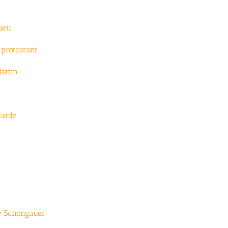
ieu
 protestant
artin
Garde
e Schongauer