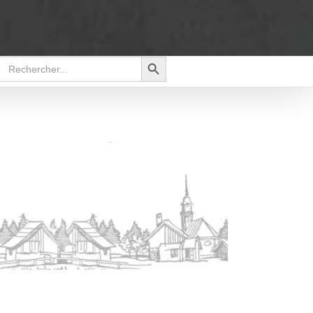
Search Button
Search
for: