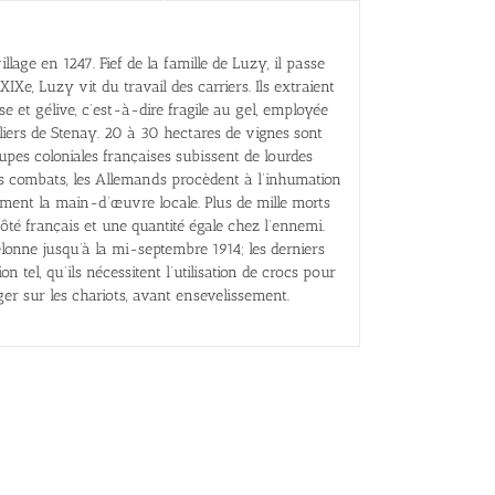
llage en 1247. Fief de la famille de Luzy, il passe
IXe, Luzy vit du travail des carriers. Ils extraient
use et gélive, c’est-à-dire fragile au gel, employée
uliers de Stenay. 20 à 30 hectares de vignes sont
oupes coloniales françaises subissent de lourdes
les combats, les Allemands procèdent à l’inhumation
ement la main-d’œuvre locale. Plus de mille morts
té français et une quantité égale chez l’ennemi.
lonne jusqu’à la mi-septembre 1914; les derniers
n tel, qu’ils nécessitent l’utilisation de crocs pour
ger sur les chariots, avant ensevelissement.