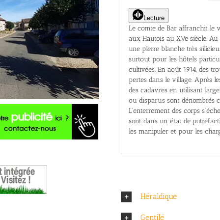
Lecture
Le comte de Bar affranchit le vi
aux Hautois au XVe siècle. Au X
une pierre blanche très silicie
surtout pour les hôtels partic
cultivées. En août 1914, des tr
pertes dans le village. Après 
des cadavres en utilisant larg
ou disparus sont dénombrés cô
L’enterrement des corps s’éche
sont dans un état de putréfactio
les manipuler et pour les char
Héraldique
Gentilé