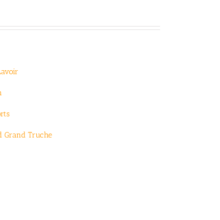
Lavoir
n
rts
d Grand Truche