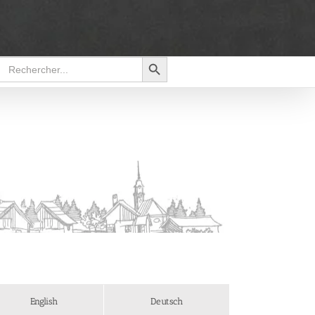
Search Button
Search
for:
English
Deutsch