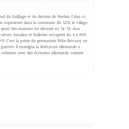
 du bailliage et du diocèse de Verdun. Celui-ci
ur supérieure dans la commune. En 1276, le village
Le quart des maisons est dévasté en 14-18. Aux
culture, moulins et huileries occupent les 4 à 500
019. C’est la patrie du germaniste Félix Bertaux, né
 guerres. Il enseigna la littérature allemande à
des relations avec des écrivains allemands, comme