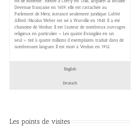
roi de Bohême , tombé à Crécy en 1346, acquiert la localité.
Devenue française en 1659, elle est rattachée au
Parlement de Metz, instance seulement juridique. L’abbé
Alfred-Nicolas Weber est né à Wavrille en 1843. Il a été
chanoine de Verdun. Il est l’auteur de nombreux ouvrages
religieux en particulier « Les quatre Evangiles en un
seul » tiré à quatre millions d’exemplaires, traduit dans de
nombreuses langues. Il est mort à Verdun en 1912.
English
Deutsch
Les points de visites