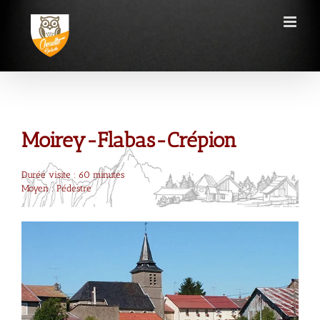
Passer
au
contenu
Moirey-Flabas-Crépion
Durée visite : 60 minutes
Moyen : Pédestre