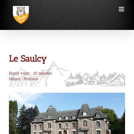
Passer
au
contenu
Le Saulcy
Durée visite : 20 minutes
Moyen : Pédestre