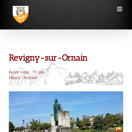
Passer
au
contenu
Revigny-sur-Ornain
Durée visite : 70 min
Moyen : Pédestre