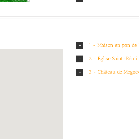
1 - Maison en pan de 
2 - Eglise Saint-Rémi
3 - Château de Mognév