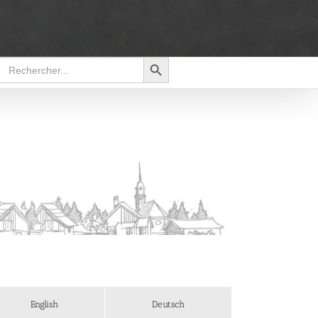
Search Button
Search
for:
English
Deutsch