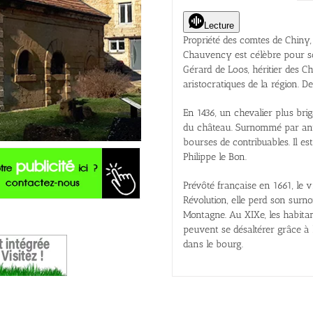
Lecture
Propriété des comtes de Chiny
Chauvency est célèbre pour so
Gérard de Loos, héritier des Ch
aristocratiques de la région. 
En 1436, un chevalier plus bri
du château. Surnommé par anti
bourses de contribuables. Il e
Philippe le Bon.
Prévôté française en 1661, le v
Révolution, elle perd son surn
Montagne. Au XIXe, les habitant
peuvent se désaltérer grâce à l
dans le bourg.