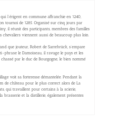
, qui l’érigent en commune affranchie en 1240,
n tournoi de 1285. Organisé sur cinq jours par
iny, il réunit des participants, membres des familles
Des chevaliers viennent aussi de beaucoup plus loin.
gand que jouteur, Robert de Sarrebrück, s’empare
-phrase le Damoiseau, il ravage le pays et les
st chassé par le duc de Bourgogne, le bien nommé
illage voit sa forteresse démantelée. Pendant la
om de château pour le plus correct alors de La
s, qui travaillent pour certains à la scierie,
a brasserie et la distillerie, également présentes