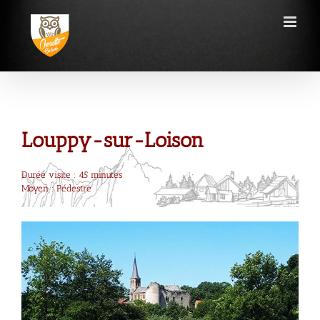
Passer
au
contenu
Louppy-sur-Loison
Durée visite : 45 minutes
Moyen : Pédestre