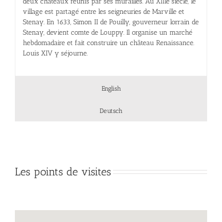
deux châteaux réunis par ses murailles. Au XIIIe siècle, le
village est partagé entre les seigneuries de Marville et
Stenay. En 1633, Simon II de Pouilly, gouverneur lorrain de
Stenay, devient comte de Louppy. Il organise un marché
hebdomadaire et fait construire un château Renaissance.
Louis XIV y séjourne.
English
Deutsch
Les points de visites