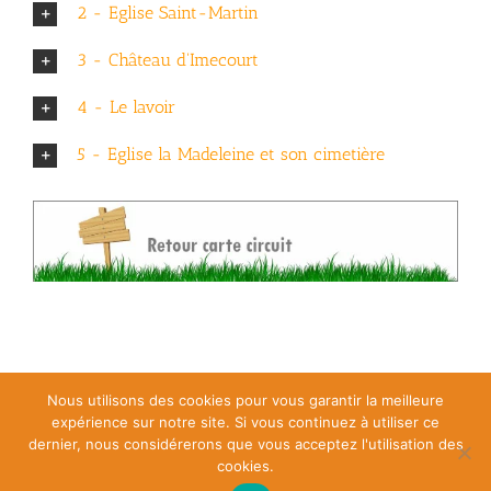
2 - Eglise Saint-Martin
3 - Château d'Imecourt
4 - Le lavoir
5 - Eglise la Madeleine et son cimetière
Nous utilisons des cookies pour vous garantir la meilleure
Chouette Balade © 2023 |
Conditions générales d’utilisation
|
Politique
expérience sur notre site. Si vous continuez à utiliser ce
relative aux cookies
|
Mentions légales
dernier, nous considérerons que vous acceptez l'utilisation des
cookies.
Facebook
Instagram
LinkedIn