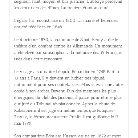
seigneur, haut, moyen et bas justicier. L abbaye percevait
les deux tiers des dîmes, l’autre tiers étant au curé.
L’église fut reconstruite en 1800. La mairie et les écoles
ont été réédifiées en 1848.
Le 6 octobre 1870, la commune de Saint-Remy a été le
théâtre d’un combat contre les Allemands. Un monument
a été élevé par souscription à la mémoire des 97 Français
tués dans cette rencontre.
Le village a vu naître Léopold Renaudin en 1749. Parti à
13 ans à Paris, il y devient un luthier très réputé,
notamment pour ses contrebasses. Mais il avait une autre
corde à son archet. Devenu l’un des membres les plus
énergiques du club des Jacobins, il passe pour être le plus
dur juré du Tribunal révolutionnaire. Après la chute de
Robespierre, il est jugé en même temps que Fouquier-
Tinville, le féroce Accusateur Public. Il est guillotiné le l7
mai 1795.
Son compatriote Edouard Husson est né en 1872 et mort