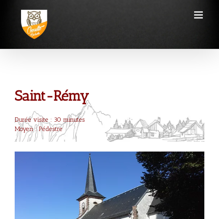
Passer
au
contenu
Saint-Rémy
Durée visite : 30 minutes
Moyen : Pédestre