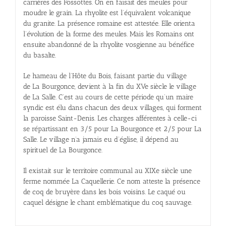
carrières des Fossottes. On en faisait des meules pour
moudre le grain. La rhyolite est l’équivalent volcanique
du granite. La présence romaine est attestée. Elle orienta
l’évolution de la forme des meules. Mais les Romains ont
ensuite abandonné de la rhyolite vosgienne au bénéfice
du basalte.
Le hameau de l’Hôte du Bois, faisant partie du village
de La Bourgonce, devient à la fin du XVe siècle le village
de La Salle. C’est au cours de cette période qu’un maire
syndic est élu dans chacun des deux villages, qui forment
la paroisse Saint-Denis. Les charges afférentes à celle-ci
se répartissant en 3/5 pour La Bourgonce et 2/5 pour La
Salle. Le village n’a jamais eu d’église, il dépend au
spirituel de La Bourgonce.
Il existait sur le territoire communal au XIXe siècle une
ferme nommée La Caquellerie. Ce nom atteste la présence
de coq de bruyère dans les bois voisins. Le caqué ou
caquel désigne le chant emblématique du coq sauvage.