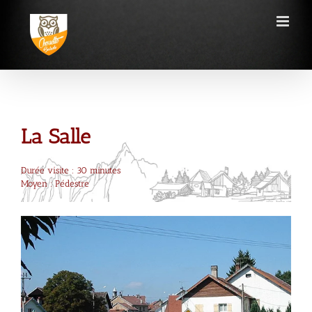
Passer
au
contenu
La Salle
Durée visite : 30 minutes
Moyen : Pédestre